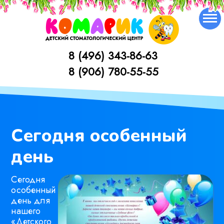
Skip
to
content
8 (496) 343-86-63
1
8 (906) 780-55-55
Сегодня особенный
день
Сегодня
особенный
день для
нашего
«Детского