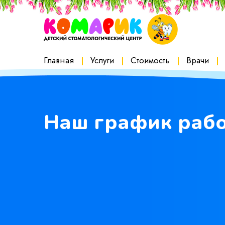
Skip
to
content
1
Главная
Услуги
Стоимость
Врачи
Наш график рабо