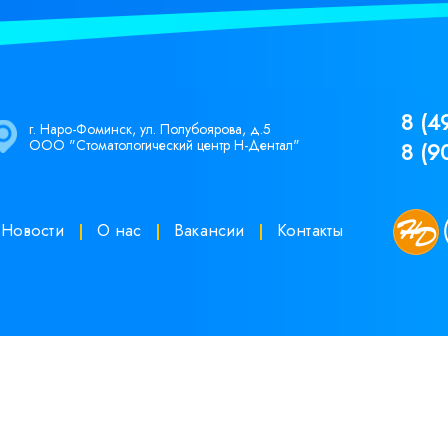
8 (4
г. Наро-Фоминск, ул. Полубоярова, д.5
ООО "Стоматологический центр Н-Дентал"
8 (9
Новости
О нас
Вакансии
Контакты