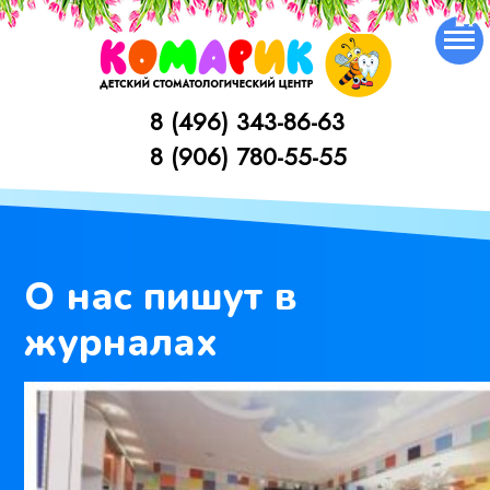
Skip
to
content
8 (496) 343-86-63
1
8 (906) 780-55-55
О нас пишут в
журналах