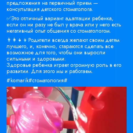
предложения на первичный прием —
консультация детского стоматолога.
✅Это отличный вариант адаптации ребенка,
если он ни разу не был у врача или у него есть
негативный опыт общения со стоматологом.
👨‍👩‍👧‍👦Родители всегда желают своим детям
лучшего, и, конечно, стараются сделать все
возможное для того, чтобы они выросли
сильными и здоровыми.
Здоровье ребенка играет огромную роль в его
развитии. Для этого мы и работаем.
#komarik#стоматология#
Видеоплеер