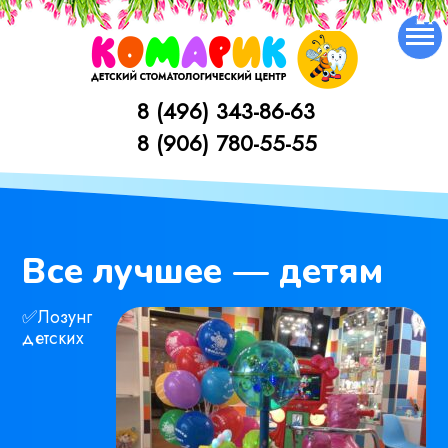
Skip
to
content
8 (496) 343-86-63
1
8 (906) 780-55-55
Все лучшее — детям
✅Лозунг
детских