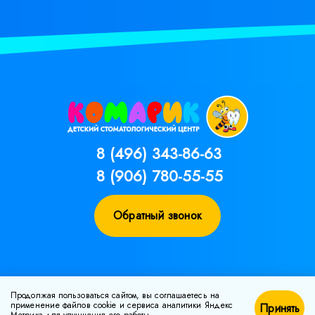
8 (496) 343-86-63
8 (906) 780-55-55
Обратный звонок
Продолжая пользоваться сайтом, вы соглашаетесь на
применение файлов cookie и сервиса аналитики Яндекс
Принять
Работа с сайтом: Web-Ptica.Ru