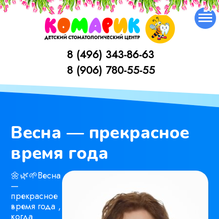
Skip
to
content
8 (496) 343-86-63
1
8 (906) 780-55-55
Весна — прекрасное
время года
🌼🌿🌱Весна
—
прекрасное
время года ,
когда